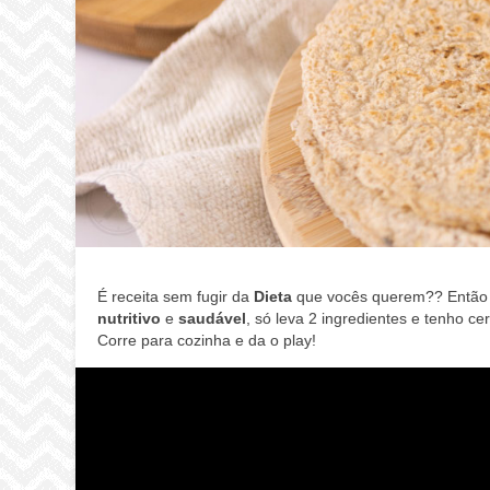
É receita sem fugir da
Dieta
que vocês querem?? Então 
nutritivo
e
saudável
, só leva 2 ingredientes e tenho cer
Corre para cozinha e da o play!