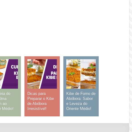
ória do
Dicas para
Kibe de Forno de
 Uma
Preparar o Kibe
Abóbora: Sabor
m ao
de Abóbora
e Leveza do
e Médio!
Irresistível!
Oriente Médio!