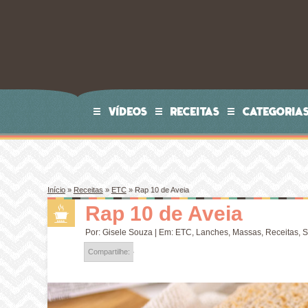
VÍDEOS
RECEITAS
CATEGORIA
Início
»
Receitas
»
ETC
»
Rap 10 de Aveia
Rap 10 de Aveia
Por:
Gisele Souza
| Em:
ETC
,
Lanches
,
Massas
,
Receitas
,
S
Compartilhe: