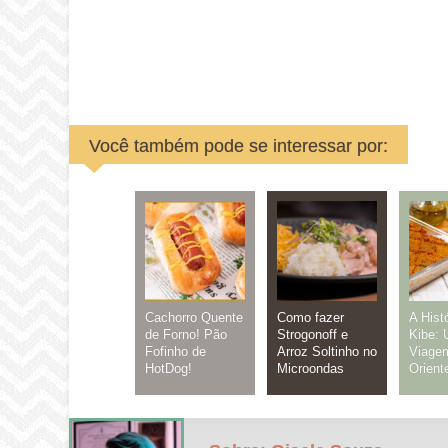
Você também pode se interessar por:
Cachorro Quente
Como fazer
A Hist
de Forno! Pão
Strogonoff e
Kibe:
Fofinho de
Arroz Soltinho no
Viage
HotDog!
Microondas
Orient