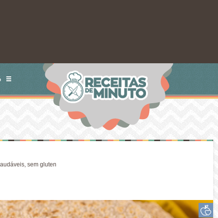
S
audáveis
,
sem gluten