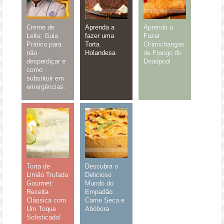
Creme de
Aprenda a
Aprenda a
Leite: Guia
fazer uma
Fazer
Prático para
Torta
Chimichangas
não
Holandesa
de Frango do
desperdiçar e
Deadpool
como
substituir em
emergências.
Torta de
Descubra o
Limão Trufada
Delicioso
Gourmet:
Mundo do
Receita
Empadão:
Clássica com
Carne Seca e
Um Toque
Abóbora
Sofisticado!