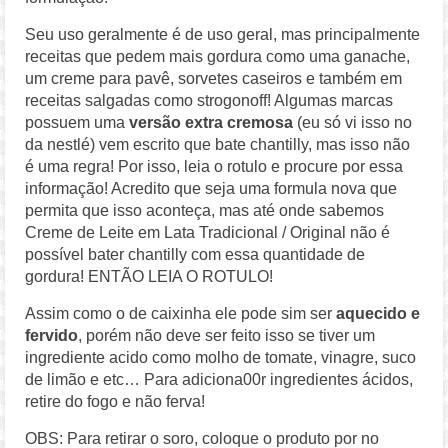
Seu uso geralmente é de uso geral, mas principalmente
receitas que pedem mais gordura como uma ganache,
um creme para pavê, sorvetes caseiros e também em
receitas salgadas como strogonoff! Algumas marcas
possuem uma
versão extra cremosa
(eu só vi isso no
da nestlé) vem escrito que bate chantilly, mas isso não
é uma regra! Por isso, leia o rotulo e procure por essa
informação! Acredito que seja uma formula nova que
permita que isso aconteça, mas até onde sabemos
Creme de Leite em Lata Tradicional / Original não é
possível bater chantilly com essa quantidade de
gordura! ENTÃO LEIA O ROTULO!
Assim como o de caixinha ele pode sim ser
aquecido e
fervido
, porém não deve ser feito isso se tiver um
ingrediente acido como molho de tomate, vinagre, suco
de limão e etc… Para adiciona00r ingredientes ácidos,
retire do fogo e não ferva!
OBS: Para retirar o soro, coloque o produto por no