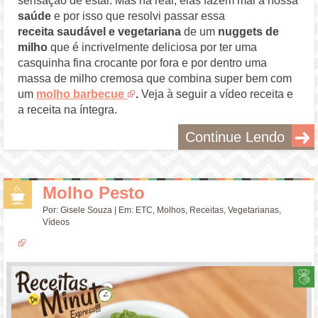
sensação de estar. Mas na real, elas fazem mal à nossa
saúde
e por isso que resolvi passar essa
receita saudável e vegetariana
de um
nuggets de
milho
que é incrivelmente deliciosa por ter uma
casquinha fina crocante por fora e por dentro uma
massa de milho cremosa que combina super bem com
um
molho barbecue
.
Veja à seguir a vídeo receita e
a receita na íntegra.
Continue Lendo
Molho Pesto
Por:
Gisele Souza
| Em:
ETC
,
Molhos
,
Receitas
,
Vegetarianas
,
Vídeos