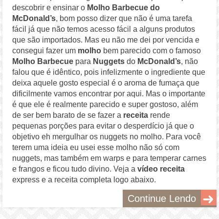
descobrir e ensinar o
Molho Barbecue do
McDonald’s
, bom posso dizer que não é uma tarefa
fácil já que não temos acesso fácil a alguns produtos
que são importados. Mas eu não me dei por vencida e
consegui fazer um
molho
bem parecido com o famoso
Molho Barbecue
para
Nuggets
do
McDonald’s
, não
falou que é idêntico, pois infelizmente o ingrediente que
deixa aquele gosto especial é o aroma de fumaça que
dificilmente vamos encontrar por aqui. Mas o importante
é que ele é realmente parecido e super gostoso, além
de ser bem barato de se fazer a
receita
rende
pequenas porções para evitar o desperdício já que o
objetivo eh mergulhar os nuggets no molho. Para você
terem uma ideia eu usei esse molho não só com
nuggets, mas também em warps e para temperar carnes
e frangos e ficou tudo divino. Veja a
vídeo receita
express e a receita completa logo abaixo.
Continue Lendo