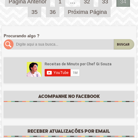
Paginação
Página Anterior
1
…
32
33
34
de
35
36
Próxima Página
posts
Procurando algo ?
BUSCAR
ACOMPANHE NO FACEBOOK
RECEBER ATUALIZAÇÕES POR EMAIL