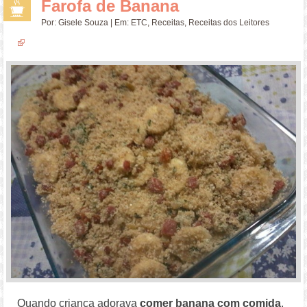
Farofa de Banana
Por:
Gisele Souza
| Em:
ETC
,
Receitas
,
Receitas dos Leitores
Quando criança adorava
comer banana com comida
,