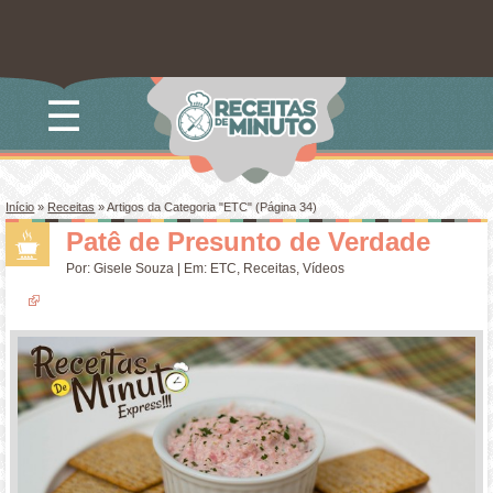
☰
Início
»
Receitas
»
Artigos da Categoria "ETC"
(Página 34)
Patê de Presunto de Verdade
Por:
Gisele Souza
| Em:
ETC
,
Receitas
,
Vídeos