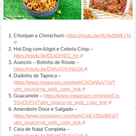
Choripan e Chimichurri-
https://youtu.be/yfUfwBWKyTs
Hot Dog com Aligot e Cebola Crisp –
https://youtu.be/I2LkDmD1_hg
Arancini – Bolinho de Risoto –
https://youtu.be/DWUjGVvNoGA
Dadinho de Tapioca –
https://www.instagram.com/reel/ClrOsNIuV7A/?
utm_source=ig_web_copy_link
Guacamole –
https://www.instagram.com/reel/Cly-
5SoOVFU/?utm_source=ig_web_copy_link
Amendoim Doce e Salgado –
https://www.instagram.com/reel/CmEVf5bvBKg/?
utm_source=ig_web_copy_link
Ceia de Natal Completa –
https://youtu.be/MNmFRVGc2a0