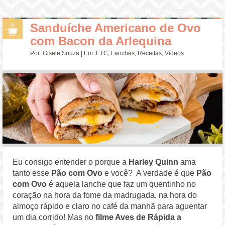
Sanduíche Americano de Ovo
com Bacon da Arlequina
Por:
Gisele Souza
| Em:
ETC
,
Lanches
,
Receitas
,
Vídeos
Eu consigo entender o porque a
Harley Quinn
ama
tanto esse
Pão com Ovo
e você? A verdade é que
Pão
com Ovo
é aquela lanche que faz um quentinho no
coração na hora da fome da madrugada, na hora do
almoço rápido e claro no café da manhã para aguentar
um dia corrido! Mas no
filme Aves de Rápida a