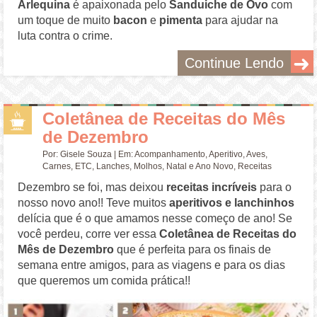
Arlequina
é apaixonada pelo
Sanduiche de Ovo
com
um toque de muito
bacon
e
pimenta
para ajudar na
luta contra o crime.
Continue Lendo
Coletânea de Receitas do Mês
de Dezembro
Por:
Gisele Souza
| Em:
Acompanhamento
,
Aperitivo
,
Aves
,
Carnes
,
ETC
,
Lanches
,
Molhos
,
Natal e Ano Novo
,
Receitas
Dezembro se foi, mas deixou
receitas incríveis
para o
nosso novo ano!! Teve muitos
aperitivos e lanchinhos
delícia que é o que amamos nesse começo de ano! Se
você perdeu, corre ver essa
Coletânea de Receitas do
Mês de Dezembro
que é perfeita para os finais de
semana entre amigos, para as viagens e para os dias
que queremos um comida prática!!