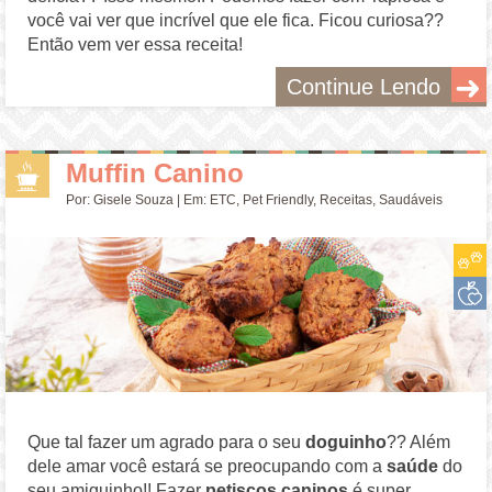
você vai ver que incrível que ele fica. Ficou curiosa??
Então vem ver essa receita!
Continue Lendo
Muffin Canino
Por:
Gisele Souza
| Em:
ETC
,
Pet Friendly
,
Receitas
,
Saudáveis
Que tal fazer um agrado para o seu
doguinho
?? Além
dele amar você estará se preocupando com a
saúde
do
seu amiguinho!! Fazer
petiscos caninos
é super