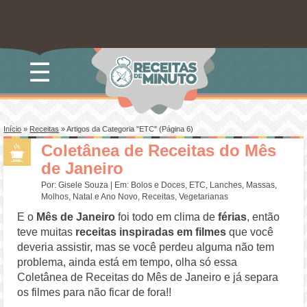
☰
Início
»
Receitas
»
Artigos da Categoria "ETC"
(Página 6)
Coletânea de Receitas do Mês
de Janeiro
Por:
Gisele Souza
| Em:
Bolos e Doces
,
ETC
,
Lanches
,
Massas
,
Molhos
,
Natal e Ano Novo
,
Receitas
,
Vegetarianas
E o
Mês de Janeiro
foi todo em clima de
férias
, então
teve muitas
receitas inspiradas em filmes
que você
deveria assistir, mas se você perdeu alguma não tem
problema, ainda está em tempo, olha só essa
Coletânea de Receitas do Mês de Janeiro e já separa
os filmes para não ficar de fora!!