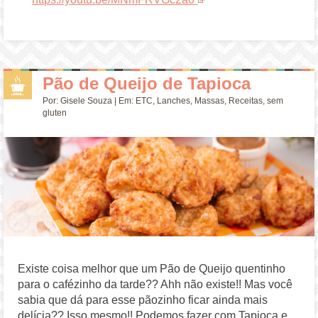
Pão de Queijo de Tapioca
Por:
Gisele Souza
| Em:
ETC
,
Lanches
,
Massas
,
Receitas
,
sem
gluten
Existe coisa melhor que um Pão de Queijo quentinho
para o cafézinho da tarde?? Ahh não existe!! Mas você
sabia que dá para esse pãozinho ficar ainda mais
delícia?? Isso mesmo!! Podemos fazer com Tapioca e