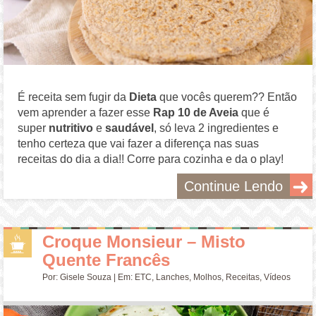
É receita sem fugir da
Dieta
que vocês querem?? Então
vem aprender a fazer esse
Rap 10 de Aveia
que é
super
nutritivo
e
saudável
, só leva 2 ingredientes e
tenho certeza que vai fazer a diferença nas suas
receitas do dia a dia!! Corre para cozinha e da o play!
Continue Lendo
Croque Monsieur – Misto
Quente Francês
Por:
Gisele Souza
| Em:
ETC
,
Lanches
,
Molhos
,
Receitas
,
Vídeos