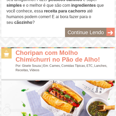
simples
e o melhor é que são com
ingredientes
que
você conhece, essa
receita para cachorro
até
humanos podem comer! E ai bora fazer para o
seu
cãozinho
?
Continue Lendo
Choripan com Molho
Chimichurri no Pão de Alho!
Por:
Gisele Souza
| Em:
Carnes
,
Comidas Típicas
,
ETC
,
Lanches
,
Receitas
,
Vídeos