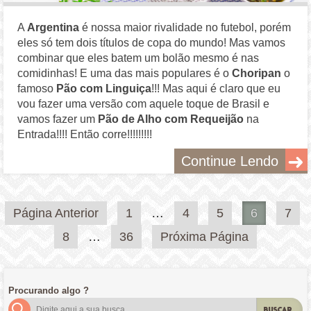
A
Argentina
é nossa maior rivalidade no futebol, porém
eles só tem dois títulos de copa do mundo! Mas vamos
combinar que eles batem um bolão mesmo é nas
comidinhas! E uma das mais populares é o
Choripan
o
famoso
Pão com Linguiça
!!! Mas aqui é claro que eu
vou fazer uma versão com aquele toque de Brasil e
vamos fazer um
Pão de Alho com Requeijão
na
Entrada!!!! Então corre!!!!!!!!!
Continue Lendo
Paginação
Página Anterior
1
…
4
5
6
7
de
8
…
36
Próxima Página
posts
Procurando algo ?
BUSCAR