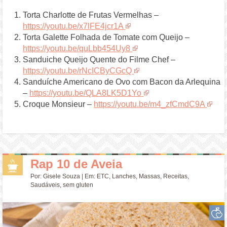
Torta Charlotte de Frutas Vermelhas –
https://youtu.be/x7lFE4jcr1A
Torta Galette Folhada de Tomate com Queijo –
https://youtu.be/quLbb454Uy8
Sanduiche Queijo Quente do Filme Chef –
https://youtu.be/rNcICByCGcQ
Sanduíche Americano de Ovo com Bacon da Arlequina
–
https://youtu.be/QLA8LK5D1Yo
Croque Monsieur –
https://youtu.be/m4_zfCmdC9A
Rap 10 de Aveia
Por:
Gisele Souza
| Em:
ETC
,
Lanches
,
Massas
,
Receitas
,
Saudáveis
,
sem gluten