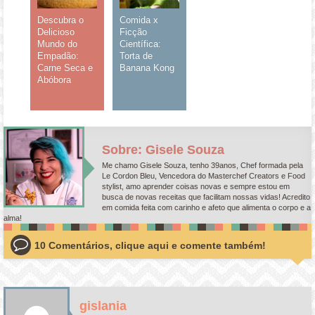
Descubra o
Comida x
Delicioso
Ficção
Mundo do
Científica:
Empadão:
Torta de
Carne Seca e
Banana Kong
Abóbora
Sobre: Gisele Souza
Me chamo Gisele Souza, tenho 39anos, Chef formada pela
Le Cordon Bleu, Vencedora do Masterchef Creators e Food
stylist, amo aprender coisas novas e sempre estou em
busca de novas receitas que facilitam nossas vidas! Acredito
em comida feita com carinho e afeto que alimenta o corpo e a
alma!
10 Comentários, clique aqui e comente também!
gislania