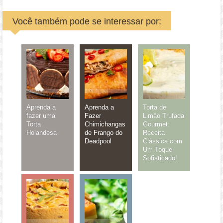
Você também pode se interessar por:
Aprenda a
Aprenda a
Torta de
fazer uma
Fazer
Limão Trufada
Torta
Chimichangas
Gourmet:
Holandesa
de Frango do
Receita
Deadpool
Clássica com
Um Toque
Sofisticado!