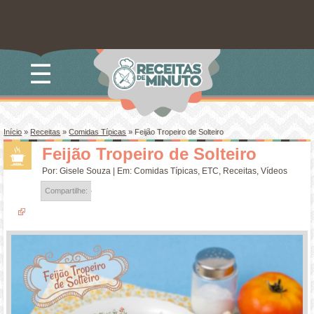
☰
Início
»
Receitas
»
Comidas Típicas
»
Feijão Tropeiro de Solteiro
Feijão Tropeiro de Solteiro
Por:
Gisele Souza
| Em:
Comidas Típicas
,
ETC
,
Receitas
,
Vídeos
Compartilhe: