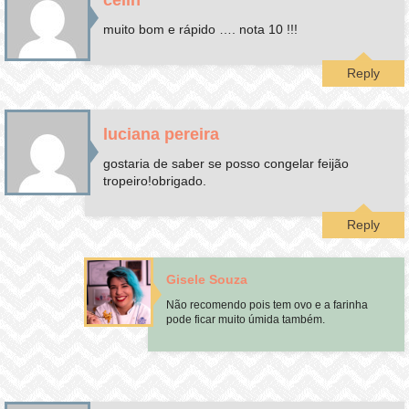
muito bom e rápido …. nota 10 !!!
Reply
luciana pereira
gostaria de saber se posso congelar feijão
tropeiro!obrigado.
Reply
Gisele Souza
Não recomendo pois tem ovo e a farinha
pode ficar muito úmida também.