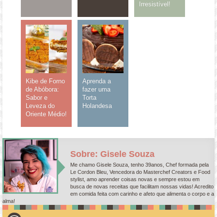
Irresistível!
Kibe de Forno
Aprenda a
de Abóbora:
fazer uma
Sabor e
Torta
Leveza do
Holandesa
Oriente Médio!
Sobre: Gisele Souza
Me chamo Gisele Souza, tenho 39anos, Chef formada pela
Le Cordon Bleu, Vencedora do Masterchef Creators e Food
stylist, amo aprender coisas novas e sempre estou em
busca de novas receitas que facilitam nossas vidas! Acredito
em comida feita com carinho e afeto que alimenta o corpo e a
alma!