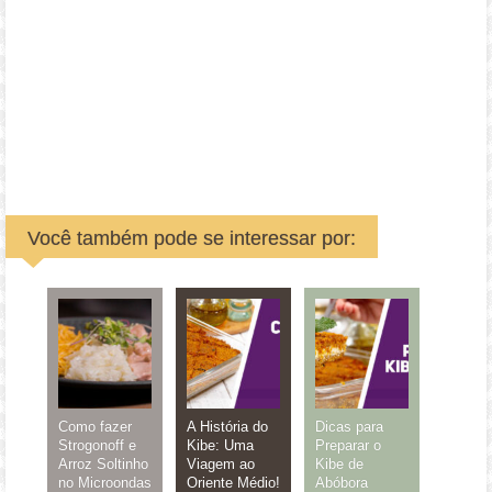
Você também pode se interessar por:
Como fazer
A História do
Dicas para
Strogonoff e
Kibe: Uma
Preparar o
Arroz Soltinho
Viagem ao
Kibe de
no Microondas
Oriente Médio!
Abóbora