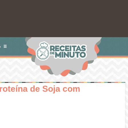
S
roteína de Soja com