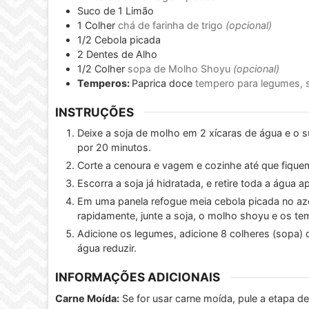
Suco de 1 Limão
1
Colher
chá de farinha de trigo
(opcional)
1/2
Cebola picada
2
Dentes de Alho
1/2
Colher
sopa de Molho Shoyu
(opcional)
Temperos:
Paprica doce
tempero para legumes, sa
INSTRUÇÕES
Deixe a soja de molho em 2 xícaras de água e o s
por 20 minutos.
Corte a cenoura e vagem e cozinhe até que fiqu
Escorra a soja já hidratada, e retire toda a água
Em uma panela refogue meia cebola picada no azeit
rapidamente, junte a soja, o molho shoyu e os te
Adicione os legumes, adicione 8 colheres (sopa) d
água reduzir.
INFORMAÇÕES ADICIONAIS
Carne Moída:
Se for usar carne moída, pule a etapa de 