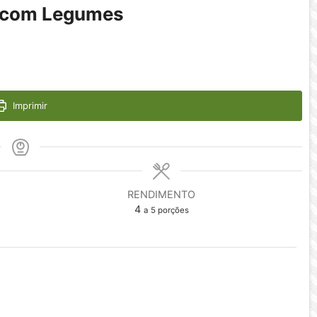
a com Legumes
Imprimir
RENDIMENTO
4
a 5 porções