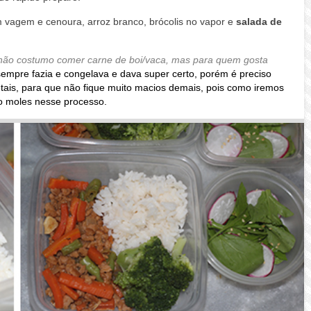
m vagem e cenoura, arroz branco, brócolis no vapor e
salada de
não costumo comer carne de boi/vaca, mas para quem gosta
empre fazia e congelava e dava super certo, porém é preciso
tais, para que não fique muito macios demais
, pois como iremos
o moles nesse processo.