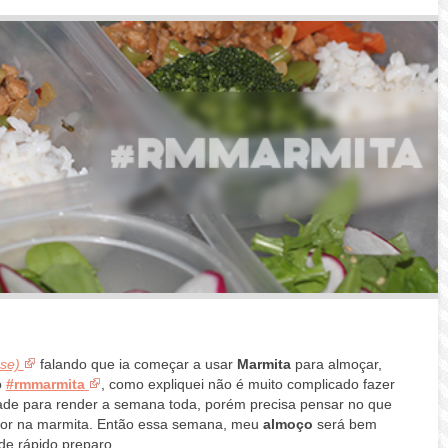
se)
falando que ia começar a usar
Marmita
para almoçar,
o
#rmmarmita
, como expliquei não é muito complicado fazer
ade para render a semana toda, porém precisa pensar no que
 por na marmita. Então essa semana, meu
almoço
será bem
de rápido preparo.