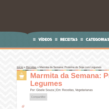
VÍDEOS
RECEITAS
CATEGORIA
Início
»
Receitas
»
Marmita da Semana: Proteína de Soja com Legumes
Marmita da Semana: P
Legumes
Por:
Gisele Souza
| Em:
Receitas
,
Vegetarianas
Compartilhe: