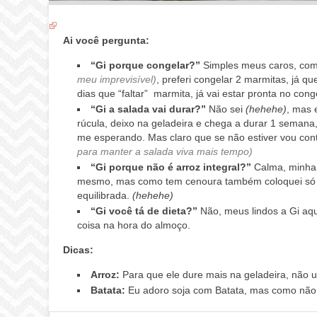
Ai você pergunta:
“Gi porque congelar?”
Simples meus caros, com
meu imprevisível)
, preferi congelar 2 marmitas, já q
dias que “faltar” marmita, já vai estar pronta no co
“Gi a salada vai durar?”
Não sei
(hehehe)
, mas 
rúcula, deixo na geladeira e chega a durar 1 semana, 
me esperando. Mas claro que se não estiver vou con
para manter a salada viva mais tempo)
“Gi porque não é arroz integral?”
Calma, minha g
mesmo, mas como tem cenoura também coloquei só 2
equilibrada.
(hehehe)
“Gi você tá de dieta?”
Não, meus lindos a Gi aqu
coisa na hora do almoço.
Dicas:
Arroz:
Para que ele dure mais na geladeira, não u
Batata:
Eu adoro soja com Batata, mas como não 