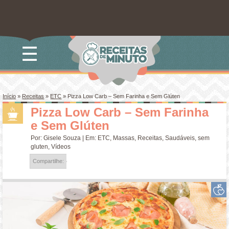
☰
Início
»
Receitas
»
ETC
»
Pizza Low Carb – Sem Farinha e Sem Glúten
Pizza Low Carb – Sem Farinha
e Sem Glúten
Por:
Gisele Souza
| Em:
ETC
,
Massas
,
Receitas
,
Saudáveis
,
sem
gluten
,
Vídeos
Compartilhe: