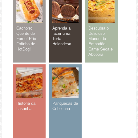
Cachorro
Aprenda a
Descubra o
Quente de
fazer uma
Delicioso
Forno! Pão
Torta
Mundo do
Fofinho de
Holandesa
Empadão:
HotDog!
Carne Seca e
Abóbora
História da
Panquecas de
Lasanha
Cebolinha