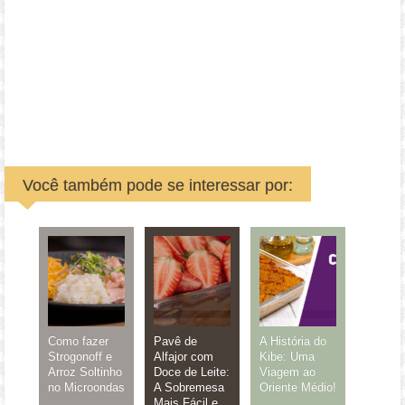
Você também pode se interessar por:
Como fazer
Pavê de
A História do
Strogonoff e
Alfajor com
Kibe: Uma
Arroz Soltinho
Doce de Leite:
Viagem ao
no Microondas
A Sobremesa
Oriente Médio!
Mais Fácil e