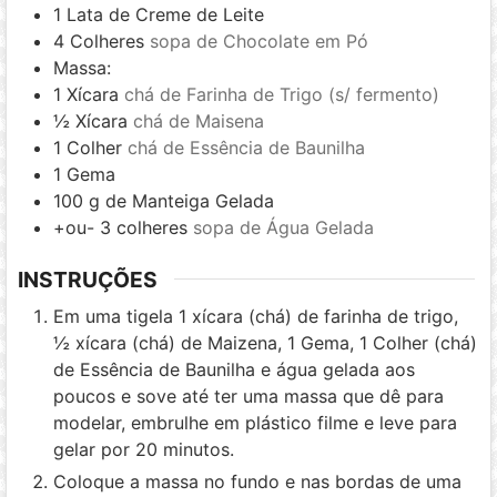
1
Lata de Creme de Leite
4
Colheres
sopa de Chocolate em Pó
Massa:
1
Xícara
chá de Farinha de Trigo (s/ fermento)
½
Xícara
chá de Maisena
1
Colher
chá de Essência de Baunilha
1
Gema
100
g
de Manteiga Gelada
+ou- 3 colheres
sopa de Água Gelada
INSTRUÇÕES
Em uma tigela 1 xícara (chá) de farinha de trigo,
½ xícara (chá) de Maizena, 1 Gema, 1 Colher (chá)
de Essência de Baunilha e água gelada aos
poucos e sove até ter uma massa que dê para
modelar, embrulhe em plástico filme e leve para
gelar por 20 minutos.
Coloque a massa no fundo e nas bordas de uma