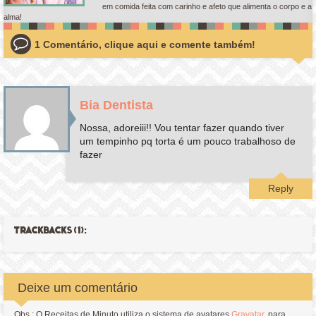
em comida feita com carinho e afeto que alimenta o corpo e a
alma!
1 Comentário, clique aqui e comente também!
Bia Dentista
Nossa, adoreiii!! Vou tentar fazer quando tiver
um tempinho pq torta é um pouco trabalhoso de
fazer
Reply
TRACKBACKS (1):
Deixe um comentário
Obs.: O Receitas de Minuto utiliza o sistema de avatares
Gravatar
, para