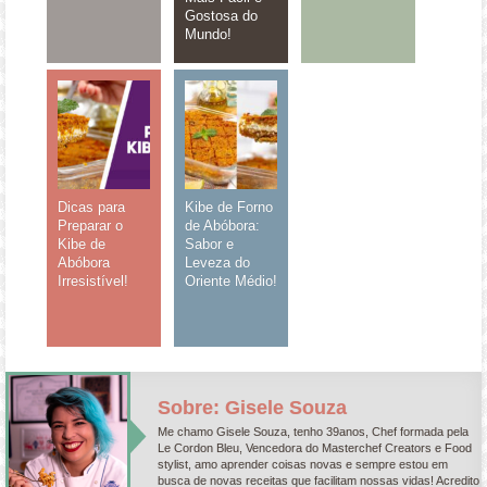
Gostosa do
Mundo!
Dicas para
Kibe de Forno
Preparar o
de Abóbora:
Kibe de
Sabor e
Abóbora
Leveza do
Irresistível!
Oriente Médio!
Sobre: Gisele Souza
Me chamo Gisele Souza, tenho 39anos, Chef formada pela
Le Cordon Bleu, Vencedora do Masterchef Creators e Food
stylist, amo aprender coisas novas e sempre estou em
busca de novas receitas que facilitam nossas vidas! Acredito