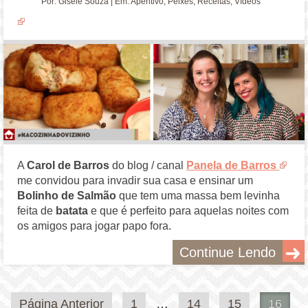
Por:
Gisele Souza
| Em:
Aperitivo
,
Peixes
,
Receitas
,
Vídeos
A
Carol de Barros
do blog / canal
Panela de Barros
me convidou para invadir sua casa e ensinar um
Bolinho de Salmão
que tem uma massa bem levinha
feita de
batata
e que é perfeito para aquelas noites com
os amigos para jogar papo fora.
Continue Lendo
Paginação
Página Anterior
1
…
14
15
16