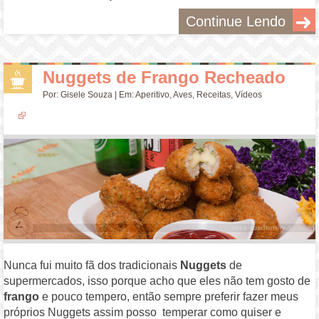
Continue Lendo
Nuggets de Frango Recheado
Por:
Gisele Souza
| Em:
Aperitivo
,
Aves
,
Receitas
,
Vídeos
Nunca fui muito fã dos tradicionais
Nuggets
de
supermercados, isso porque acho que eles não tem gosto de
frango
e pouco tempero, então sempre preferir fazer meus
próprios Nuggets assim posso temperar como quiser e