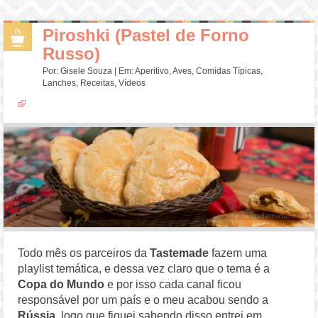
Piroshki (Pastel de Forno
Russo)
Por:
Gisele Souza
| Em:
Aperitivo
,
Aves
,
Comidas Típicas
,
Lanches
,
Receitas
,
Vídeos
Todo mês os parceiros da
Tastemade
fazem uma
playlist temática, e dessa vez claro que o tema é a
Copa do Mundo
e por isso cada canal ficou
responsável por um país e o meu acabou sendo a
Rússia
, logo que fiquei sabendo disso entrei em