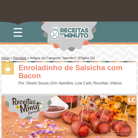
☰
Início
»
Receitas
»
Artigos da Categoria "Aperitivo"
(Página 16)
Enroladinho de Salsicha com
Bacon
Por:
Gisele Souza
| Em:
Aperitivo
,
Low Carb
,
Receitas
,
Vídeos