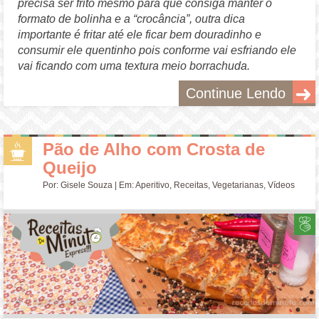
precisa ser frito mesmo para que consiga manter o
formato de bolinha e a “crocância”, outra dica
importante é fritar até ele ficar bem douradinho e
consumir ele quentinho pois conforme vai esfriando ele
vai ficando com uma textura meio borrachuda.
Continue Lendo
Pão de Alho com Crosta de
Queijo
Por:
Gisele Souza
| Em:
Aperitivo
,
Receitas
,
Vegetarianas
,
Vídeos