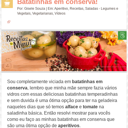
Batatinhas em conserva!
Por:
Gisele Souza
| Em:
Aperitivo
,
Receitas
,
Saladas - Legumes e
Vegetais
,
Vegetarianas
,
Vídeos
Sou completamente viciada em
batatinhas em
conserva
, lembro que minha mãe sempre fazia vários
vidros com essas deliciosas batatinhas temperadinhas
e sem duvida é uma ótima opção para ter na geladeira
naqueles dias que só temos
alface
e
tomate
na
saladinha básica. Então resolvi mostrar para vocês
como eu faço as minhas batatinhas em conserva que
são uma ótima opção de
aperitivos
.