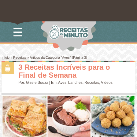
☰
Início
»
Receitas
»
Artigos da Categoria "Aves"
(Página 3)
3 Receitas Incríveis para o
Final de Semana
Por:
Gisele Souza
| Em:
Aves
,
Lanches
,
Receitas
,
Vídeos