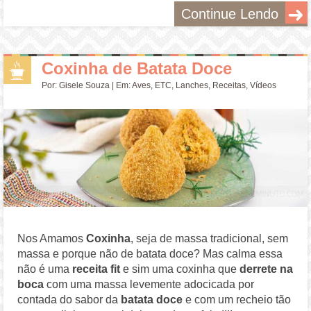
Continue Lendo
Coxinha de Batata Doce
Por:
Gisele Souza
| Em:
Aves
,
ETC
,
Lanches
,
Receitas
,
Vídeos
Nos Amamos
Coxinha
, seja de massa tradicional, sem
massa e porque não de batata doce? Mas calma essa
não é uma
receita fit
e sim uma coxinha que
derrete na
boca
com uma massa levemente adocicada por
contada do sabor da
batata doce
e com um recheio tão