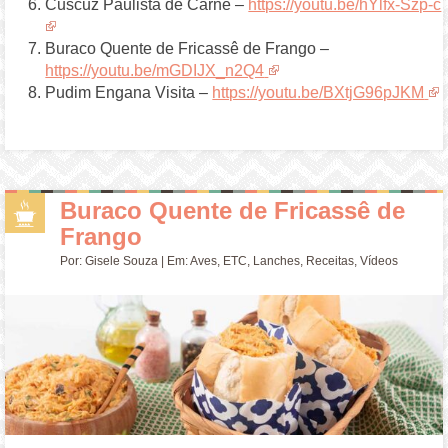
Cuscuz Paulista de Carne –
https://youtu.be/hYlfx-Szp-c
Buraco Quente de Fricassê de Frango –
https://youtu.be/mGDIJX_n2Q4
Pudim Engana Visita –
https://youtu.be/BXtjG96pJKM
Buraco Quente de Fricassê de
Frango
Por:
Gisele Souza
| Em:
Aves
,
ETC
,
Lanches
,
Receitas
,
Vídeos