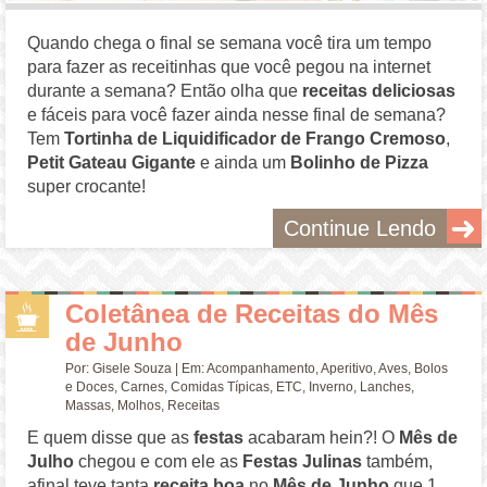
Quando chega o final se semana você tira um tempo
para fazer as receitinhas que você pegou na internet
durante a semana? Então olha que
receitas deliciosas
e fáceis para você fazer ainda nesse final de semana?
Tem
Tortinha de Liquidificador
de Frango Cremoso
,
Petit Gateau Gigante
e ainda um
Bolinho de Pizza
super crocante!
Continue Lendo
Coletânea de Receitas do Mês
de Junho
Por:
Gisele Souza
| Em:
Acompanhamento
,
Aperitivo
,
Aves
,
Bolos
e Doces
,
Carnes
,
Comidas Típicas
,
ETC
,
Inverno
,
Lanches
,
Massas
,
Molhos
,
Receitas
E quem disse que as
festas
acabaram hein?! O
Mês de
Julho
chegou e com ele as
Festas Julinas
também,
afinal teve tanta
receita boa
no
Mês de Junho
que 1