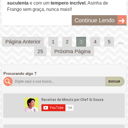
suculenta
e com um
tempero incrível
, Asinha de
Frango sem graça, nunca mais!!
Continue Lendo
Paginação
Página Anterior
1
2
3
4
5
…
de
25
Próxima Página
posts
Procurando algo ?
BUSCAR