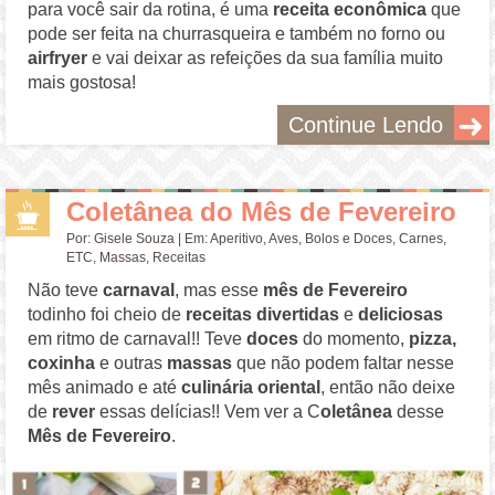
para você sair da rotina, é uma
receita econômica
que
pode ser feita na churrasqueira e também no forno ou
airfryer
e vai deixar as refeições da sua família muito
mais gostosa!
Continue Lendo
Coletânea do Mês de Fevereiro
Por:
Gisele Souza
| Em:
Aperitivo
,
Aves
,
Bolos e Doces
,
Carnes
,
ETC
,
Massas
,
Receitas
Não teve
carnaval
, mas esse
mês de Fevereiro
todinho foi cheio de
receitas divertidas
e
deliciosas
em ritmo de carnaval!! Teve
doces
do momento,
pizza,
coxinha
e outras
massas
que não podem faltar nesse
mês animado e até
culinária oriental
, então não deixe
de
rever
essas delícias!! Vem ver a C
oletânea
desse
Mês de Fevereiro
.