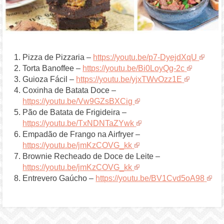
Pizza de Pizzaria –
https://youtu.be/p7-DyejdXqU
Torta Banoffee –
https://youtu.be/Bi0LoyQg-2c
Guioza Fácil –
https://youtu.be/yjxTWvOzz1E
Coxinha de Batata Doce –
https://youtu.be/Vw9GZsBXCig
Pão de Batata de Frigideira –
https://youtu.be/TxNDNTaZYwk
Empadão de Frango na Airfryer –
https://youtu.be/jmKzCOVG_kk
Brownie Recheado de Doce de Leite –
https://youtu.be/jmKzCOVG_kk
Entrevero Gaúcho –
https://youtu.be/BV1Cvd5oA98