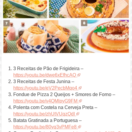
3 Receitas de Pão de Frigideira –
https://youtu.be/dwe6xEfhcAQ
3 Receitas de Festa Junina –
https://youtu.be/eV2PecbMqo4
Fondue de Pizza 2 Queijos + Smores de Forno –
https://youtu.be/v4QMlpyG9FM
Polenta com Costela na Cerveja Preta –
https://youtu.be/zhUtVUqzQdI
Batata Gratinada a Portuguesa –
https://youtu.be/80yq3vPMFe8