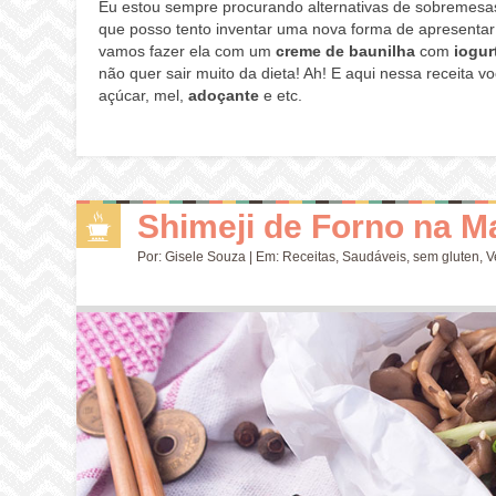
Eu estou sempre procurando alternativas de sobremes
que posso tento inventar uma nova forma de apresentar
vamos fazer ela com um
creme de baunilha
com
iogur
não quer sair muito da dieta! Ah! E aqui nessa receita 
açúcar, mel,
adoçante
e etc.
Shimeji de Forno na M
Por:
Gisele Souza
| Em:
Receitas
,
Saudáveis
,
sem gluten
,
V