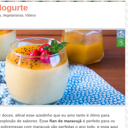
Iogurte
s
,
Vegetarianas
,
Vídeos
r doces, afinal esse azedinho que eu amo tanto é ótimo para
explosão de sabores. Esse
flan de maracujá
é perfeito para os
sobremesas com maracujá são perfeitas o ano todo, e essa aqui