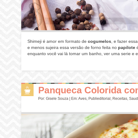
Shimeji é amor em formato de
cogumelos
, e fazer ess
e menos sujeira essa versão de forno feita no
papilote
é
enquanto você vai lá tomar um banho, ver uma serie e e
Panqueca Colorida c
Por:
Gisele Souza
| Em:
Aves
,
Publieditorial
,
Receitas
,
Saud