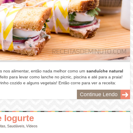
mos nos alimentar, então nada melhor como um
sanduíche natural
to para levar como lanche no picnic, piscina e até para a praia!
nho cozido e alguns vegetais! Então corre para ver a receita:
Continue Lendo
e Iogurte
tas
,
Saudáveis
,
Vídeos