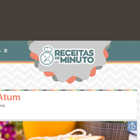
S
 Atum
eos