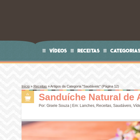
VÍDEOS
RECEITAS
CATEGORIA
Início
»
Receitas
»
Artigos da Categoria "Saudáveis"
(Página 12)
Sanduíche Natural de
Por:
Gisele Souza
| Em:
Lanches
,
Receitas
,
Saudáveis
,
Víd