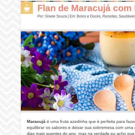
Flan de Maracujá com 
Por:
Gisele Souza
| Em:
Bolos e Doces
,
Receitas
,
Saudávei
Maracujá
é uma fruta azedinha que é perfeita para faze
equilibrar os sabores e deixar sua sobremesa com uma 
dias mais quentes do ano, mas na verdade eu acho que 