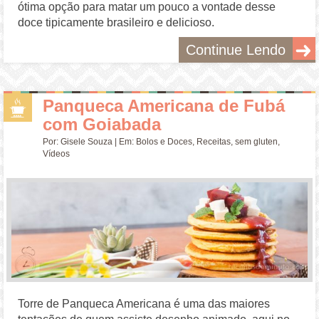
ótima opção para matar um pouco a vontade desse
doce tipicamente brasileiro e delicioso.
Continue Lendo
Panqueca Americana de Fubá
com Goiabada
Por:
Gisele Souza
| Em:
Bolos e Doces
,
Receitas
,
sem gluten
,
Vídeos
Torre de Panqueca Americana é uma das maiores