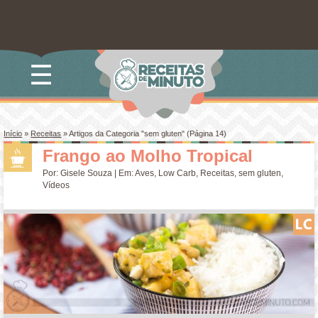
☰
Início
»
Receitas
»
Artigos da Categoria "sem gluten"
(Página 14)
Frango ao Molho Tropical
Por:
Gisele Souza
| Em:
Aves
,
Low Carb
,
Receitas
,
sem gluten
,
Vídeos