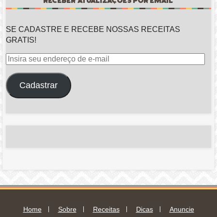
RECEBER ATUALIZAÇÕES POR EMAIL
SE CADASTRE E RECEBE NOSSAS RECEITAS
GRATIS!
Insira
seu
endereço
Cadastrar
de
e-
mail
Home
Sobre
Receitas
Dicas
Anuncie