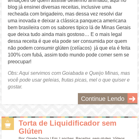
tentações de quem assiste desenho animado, aqui no
blog já ensinei diversas receitas, inclusive uma
recheada com brigadeiro, mas dessa vez resolvi dar
uma inovada e deixar a clássica panqueca americana
bem brasileira com os sabores tipico lá de Minas Gerais
que deixa tudo ainda mais gostoso… E o mais legal
dessa receita é que ela pode ser consumida por quem
não podem consumir glúten (celíacos) já que ela é feita
100% com fubá, assim todo mundo pode comer sem se
preocupar!
Obs: Aqui servimos com Goiabada e Queijo Minas, mas
você pode usar geleias, frutas picas, mel o que quiser e
gostar.
Continue Lendo
Torta de Liquidificador sem
Glúten
Por:
Gisele Souza
| Em:
Lanches
,
Receitas
,
sem gluten
,
Vídeos