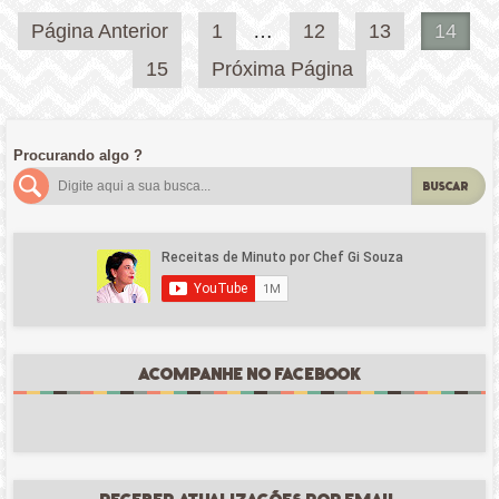
Paginação
Página Anterior
1
…
12
13
14
de
15
Próxima Página
posts
Procurando algo ?
BUSCAR
ACOMPANHE NO FACEBOOK