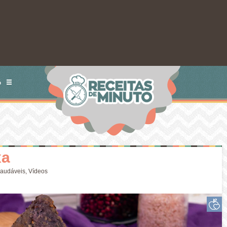
S
xa
audáveis
,
Vídeos