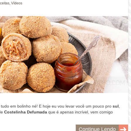
ceitas
,
Vídeos
udo em bolinho né! E hoje eu vou levar você um pouco pro
sul
,
de
Costelinha Defumada
que é apenas incrível, vem comigo
Continue Lendo