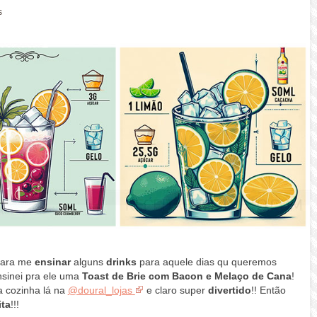
s
ara me
ensinar
alguns
drinks
para aquele dias qu queremos
sinei pra ele uma
Toast de Brie com Bacon e Melaço de Cana
!
a cozinha lá na
@doural_lojas
e claro super
divertido
!! Então
ita
!!!