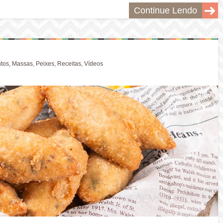
Continue Lendo
ntos
,
Massas
,
Peixes
,
Receitas
,
Vídeos