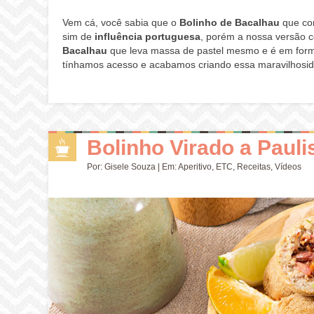
Vem cá, você sabia que o
Bolinho de Bacalhau
que co
sim de
influência portuguesa
, porém a nossa versão c
Bacalhau
que leva massa de pastel mesmo e é em forma
tínhamos acesso e acabamos criando essa maravilhosid
Bolinho Virado a Pauli
Por:
Gisele Souza
| Em:
Aperitivo
,
ETC
,
Receitas
,
Vídeos