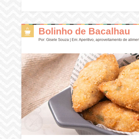
Bolinho de Bacalhau
Por:
Gisele Souza
| Em:
Aperitivo
,
aproveitamento de alime