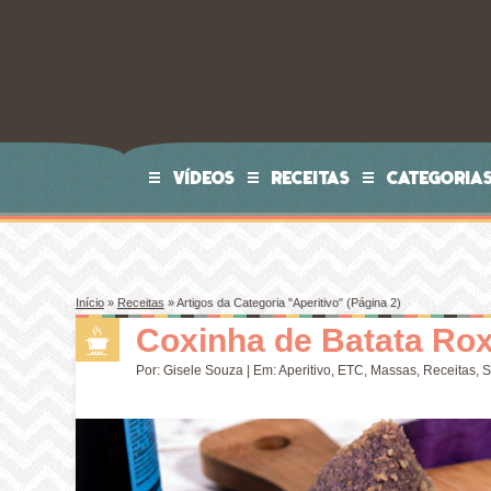
VÍDEOS
RECEITAS
CATEGORIA
Início
»
Receitas
»
Artigos da Categoria "Aperitivo"
(Página 2)
Coxinha de Batata Ro
Por:
Gisele Souza
| Em:
Aperitivo
,
ETC
,
Massas
,
Receitas
,
S