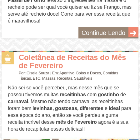
Pastel de Forno
leva só 2 ingredientes na massa e o
recheio pode ser qual você quiser eu fiz se Frango, mas
serve até recheio doce! Corre para ver essa receita que
é maravilhosa!
Continue Lendo
Coletânea de Receitas do Mês
de Fevereiro
Por:
Gisele Souza
| Em:
Aperitivo
,
Bolos e Doces
,
Comidas
Típicas
,
ETC
,
Massas
,
Receitas
,
Saudáveis
Não sei se você percebeu, mas nesse mês que se
passou tivemos muitas
receitinhas
com
gostinho
de
carnaval
. Mesmo não tendo carnaval as receitinhas
foram bem
levinhas, gostosas, diferentes
e
ideal
para
essa época do ano, então se você perdeu alguma
receita incrível desse
mês de Fevereiro
agora é a sua
hora de recapitular essas delícias!!