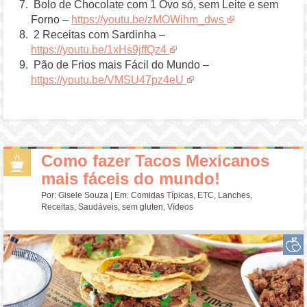
Bolo de Chocolate com 1 Ovo só, sem Leite e sem
Forno –
https://youtu.be/zMOWihm_dws
2 Receitas com Sardinha –
https://youtu.be/1xHs9jffQz4
Pão de Frios mais Fácil do Mundo –
https://youtu.be/VMSU47pz4eU
Como fazer Tacos Mexicanos
mais fáceis do mundo!
Por:
Gisele Souza
| Em:
Comidas Típicas
,
ETC
,
Lanches
,
Receitas
,
Saudáveis
,
sem gluten
,
Vídeos