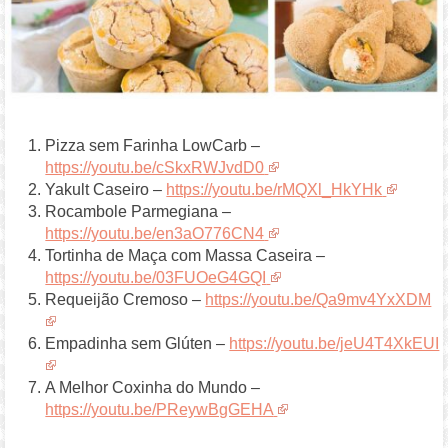
Pizza sem Farinha LowCarb –
https://youtu.be/cSkxRWJvdD0
Yakult Caseiro –
https://youtu.be/rMQXl_HkYHk
Rocambole Parmegiana –
https://youtu.be/en3aO776CN4
Tortinha de Maça com Massa Caseira –
https://youtu.be/03FUOeG4GQI
Requeijão Cremoso –
https://youtu.be/Qa9mv4YxXDM
Empadinha sem Glúten –
https://youtu.be/jeU4T4XkEUI
A Melhor Coxinha do Mundo –
https://youtu.be/PReywBgGEHA