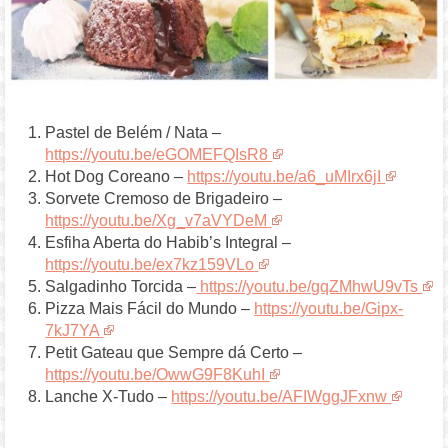
Pastel de Belém / Nata –
https://youtu.be/eGOMEFQIsR8
Hot Dog Coreano –
https://youtu.be/a6_uMIrx6jI
Sorvete Cremoso de Brigadeiro –
https://youtu.be/Xg_v7aVYDeM
Esfiha Aberta do Habib’s Integral –
https://youtu.be/ex7kz159VLo
Salgadinho Torcida –
https://youtu.be/gqZMhwU9vTs
Pizza Mais Fácil do Mundo –
https://youtu.be/Gipx-
7kJ7YA
Petit Gateau que Sempre dá Certo –
https://youtu.be/OwwG9F8KuhI
Lanche X-Tudo –
https://youtu.be/AFIWggJFxnw