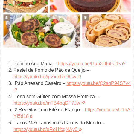
Bolinho Ana Maria –
https://youtu.be/Hu53Dl6EJ1s
Pastel de Forno de Pão de Queijo –
https://youtu.be/qrZxmRi-9Gw
Pão Artesano Caseiro –
https://youtu.be/Q2sqP94S7v4
Torta sem Glúten com Massa Proteica –
https://youtu.be/mTB4bqDF7Jw
2 Receitas com Filé de Frango –
https://youtu.be/U1nA-
Yf5d18
Tacos Mexicanos mais Fáceis do Mundo –
https://youtu.be/eReHfcqNAy0