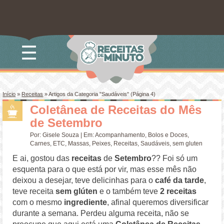
☰
Início
»
Receitas
»
Artigos da Categoria "Saudáveis"
(Página 4)
Coletânea de Receitas do Mês
de Setembro
Por:
Gisele Souza
| Em:
Acompanhamento
,
Bolos e Doces
,
Carnes
,
ETC
,
Massas
,
Peixes
,
Receitas
,
Saudáveis
,
sem gluten
E ai, gostou das
receitas
de
Setembro
?? Foi só um
esquenta para o que está por vir, mas esse mês não
deixou a desejar, teve delicinhas para o
café da tarde
,
teve receita
sem glúten
e o também teve
2 receitas
com o mesmo
ingrediente
, afinal queremos diversificar
durante a semana. Perdeu alguma receita, não se