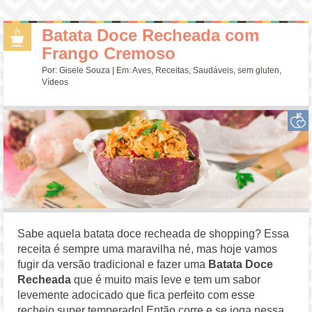
Batata Doce Recheada com
Frango Cremoso
Por:
Gisele Souza
| Em:
Aves
,
Receitas
,
Saudáveis
,
sem gluten
,
Vídeos
Sabe aquela batata doce recheada de shopping? Essa
receita é sempre uma maravilha né, mas hoje vamos
fugir da versão tradicional e fazer uma
Batata Doce
Recheada
que é muito mais leve e tem um sabor
levemente adocicado que fica perfeito com esse
recheio super temperado! Então corre e se joga nessa