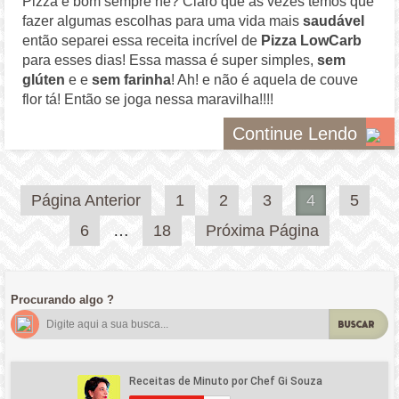
Pizza é bom sempre né? Claro que as vezes temos que
fazer algumas escolhas para uma vida mais
saudável
então separei essa receita incrível de
Pizza LowCarb
para esses dias! Essa massa é super simples,
sem
glúten
e e
sem farinha
! Ah! e não é aquela de couve
flor tá! Então se joga nessa maravilha!!!!
Continue Lendo
Paginação
Página Anterior
1
2
3
4
5
de
6
…
18
Próxima Página
posts
Procurando algo ?
BUSCAR