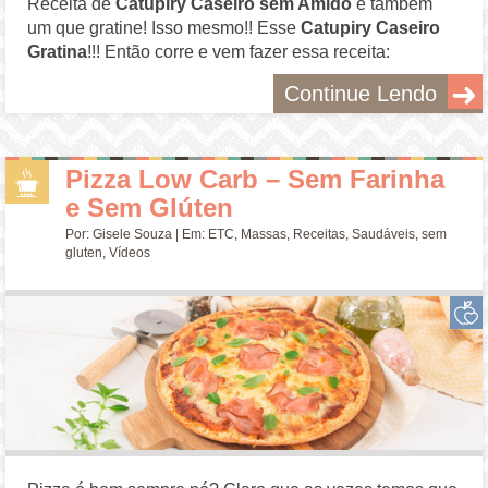
Receita de
Catupiry Caseiro sem Amido
e também
um que gratine! Isso mesmo!! Esse
Catupiry Caseiro
Gratina
!!! Então corre e vem fazer essa receita:
Continue Lendo
Pizza Low Carb – Sem Farinha
e Sem Glúten
Por:
Gisele Souza
| Em:
ETC
,
Massas
,
Receitas
,
Saudáveis
,
sem
gluten
,
Vídeos